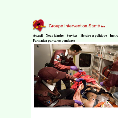
Accueil
Nous joindre
Services
Horaire et politique
Instr
Formation par correspondance