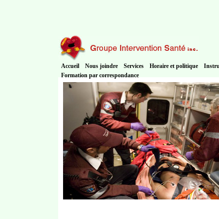
Accueil
Nous joindre
Services
Horaire et politique
Instr
Formation par correspondance